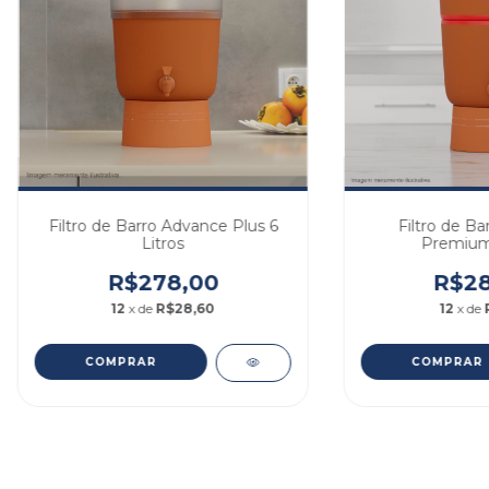
Filtro de Barro Advance Plus 6
Filtro de Ba
Litros
Premium 
R$278,00
R$28
12
x de
R$28,60
12
x de