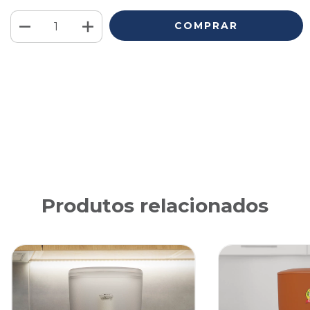
Meios de envio
ALTERAR CEP
Entregas para o CEP:
CALCULAR
Faça login
e use seus dados de entrega
Não sei meu CEP
Produtos relacionados